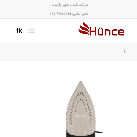
شرکت نامیان تجهیز پارسی
تلفن تماس: 77249234-021
۴